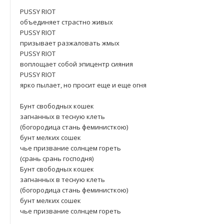
PUSSY RIOТ
объединяет страстно живых
PUSSY RIOТ
призывает разжаловать жмых
PUSSY RIOТ
воплощает собой эпицентр сияния
PUSSY RIOТ
ярко пылает, но просит еще и еще огня
Бунт свободных кошек
загнанных в тесную клеть
(богородица стань феминисткою)
бунт мелких сошек
чье призвание солнцем гореть
(срань срань господня)
Бунт свободных кошек
загнанных в тесную клеть
(богородица стань феминисткою)
бунт мелких сошек
чье призвание солнцем гореть