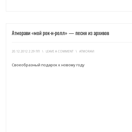
Атморави «мой рок-н-ролл» — песня из архивов
20.12.2012 2:29 ПП
\
LEAVE A COMMENT
\
ATMORAVI
Своеобразный подарок к новому году