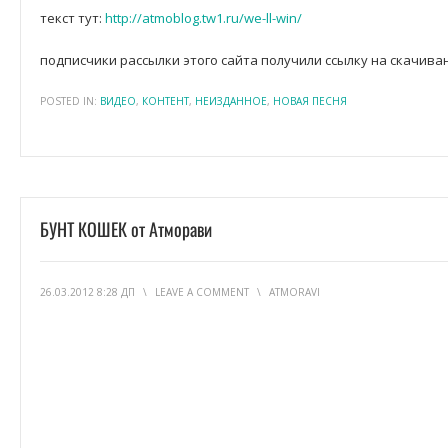
текст тут:
http://atmoblog.tw1.ru/we-ll-win/
подписчики рассылки этого сайта получили ссылку на скачиван
POSTED IN:
ВИДЕО
,
КОНТЕНТ
,
НЕИЗДАННОЕ
,
НОВАЯ ПЕСНЯ
БУНТ КОШЕК от Атморави
26.03.2012 8:28 ДП
\
LEAVE A COMMENT
\
ATMORAVI