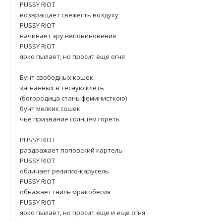
PUSSY RIOT
возвращает свежесть воздуху
PUSSY RIOT
начинает эру неповиновения
PUSSY RIOT
ярко пылает, но просит еще огня
Бунт свободных кошек
загнанных в тесную клеть
(богородица стань феминисткою)
бунт мелких сошек
чье призвание солнцем гореть
PUSSY RIOТ
раздражает поповский картель
PUSSY RIOТ
обличает религио-карусель
PUSSY RIOТ
обнажает гниль мракобесия
PUSSY RIOТ
ярко пылает, но просит еще и еще огня