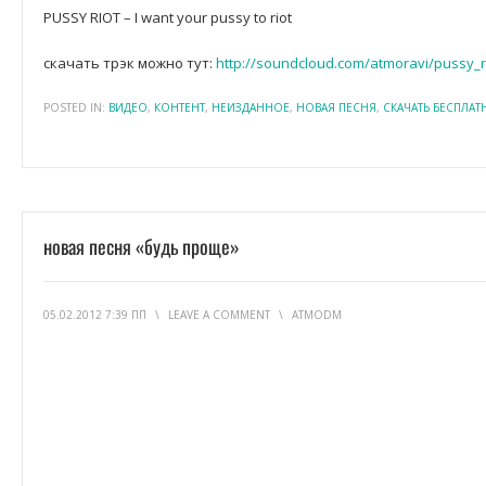
PUSSY RIOT – I want your pussy to riot
скачать трэк можно тут:
http://soundcloud.com/atmoravi/pussy_r
POSTED IN:
ВИДЕО
,
КОНТЕНТ
,
НЕИЗДАННОЕ
,
НОВАЯ ПЕСНЯ
,
СКАЧАТЬ БЕСПЛАТ
новая песня «будь проще»
05.02.2012 7:39 ПП
\
LEAVE A COMMENT
\
ATMODM