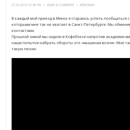
27.03.2014 10:49 ПП
\
LEAVE A COMMENT
\
ATMORAVI
В каждый мой приезд в Минск я стараюсь успеть пообщаться с
которыми мне так не хватает в Санкт-Петербурге. Мы обмени
контактами.
Прошлой зимой мы сидели в Кофебоксе напротив академии мил
наши попытки набрать обороты это «мышиная возня». Мне так 
такую песню: