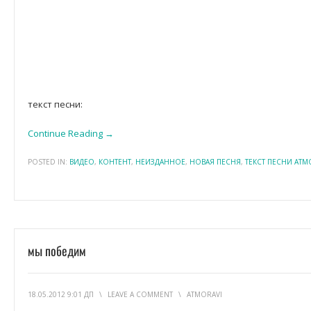
текст песни:
Continue Reading →
POSTED IN:
ВИДЕО
,
КОНТЕНТ
,
НЕИЗДАННОЕ
,
НОВАЯ ПЕСНЯ
,
ТЕКСТ ПЕСНИ АТМ
мы победим
18.05.2012 9:01 ДП
\
LEAVE A COMMENT
\
ATMORAVI