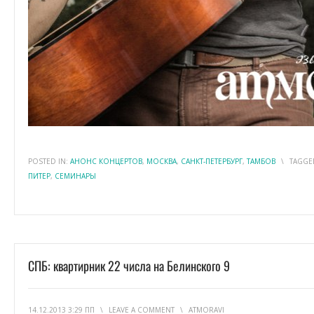
POSTED IN:
АНОНС КОНЦЕРТОВ
,
МОСКВА
,
САНКТ-ПЕТЕРБУРГ
,
ТАМБОВ
\
TAGGE
ПИТЕР
,
СЕМИНАРЫ
СПБ: квартирник 22 числа на Белинского 9
14.12.2013 3:29 ПП
\
LEAVE A COMMENT
\
ATMORAVI