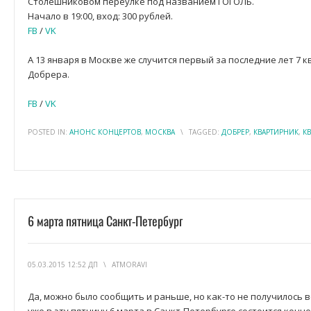
Столешниковом переулке под названием ГОГОЛЬ.
Начало в 19:00, вход: 300 рублей.
FB
/
VK
А 13 января в Москве же случится первый за последние лет 7 
Добрера.
FB
/
VK
POSTED IN:
АНОНС КОНЦЕРТОВ
,
МОСКВА
\
TAGGED:
ДОБРЕР
,
КВАРТИРНИК
,
К
6 марта пятница Санкт-Петербург
05.03.2015 12:52 ДП
\
ATMORAVI
Да, можно было сообщить и раньше, но как-то не получилось в