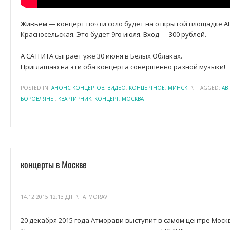
Живьем — концерт почти соло будет на открытой площадке А
Красносельская. Это будет 9го июля. Вход — 300 рублей.
А САТГИТА сыграет уже 30 июня в Белых Облаках.
Приглашаю на эти оба концерта совершенно разной музыки!
POSTED IN:
АНОНС КОНЦЕРТОВ
,
ВИДЕО
,
КОНЦЕРТНОЕ
,
МИНСК
\
TAGGED:
АВ
БОРОВЛЯНЫ
,
КВАРТИРНИК
,
КОНЦЕРТ
,
МОСКВА
концерты в Москве
14.12.2015 12:13 ДП
\
ATMORAVI
20 декабря 2015 года Атморави выступит в самом центре Мос