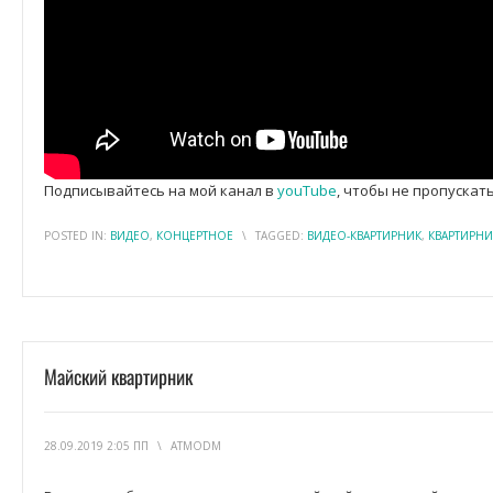
Подписывайтесь на мой канал в
youTube
, чтобы не пропускат
POSTED IN:
ВИДЕО
,
КОНЦЕРТНОЕ
\
TAGGED:
ВИДЕО-КВАРТИРНИК
,
КВАРТИРНИ
Майский квартирник
28.09.2019 2:05 ПП
\
ATMODM