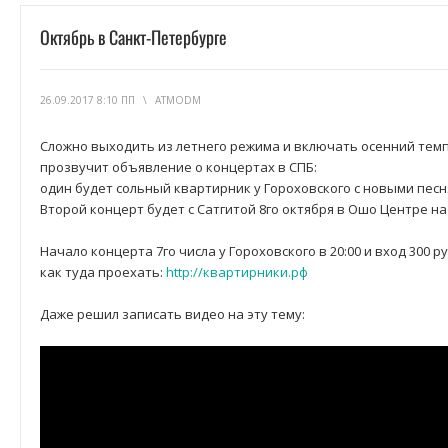
Октябрь в Санкт-Петербурге
26.09.2017 8:10 ПП
\
ATMODM
Сложно выходить из летнего режима и включать осенний темп
прозвучит объявление о концертах в СПБ:
один будет сольный квартирник у Гороховского с новыми песн
Второй концерт будет с Сатгитой 8го октября в Ошо Центре на
Начало концерта 7го числа у Гороховского в 20:00 и вход 300 р
как туда проехать:
http://квартирники.рф
Даже решил записать видео на эту тему: