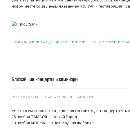
уже в эту пятницу 6 марта в Санкт-Петербурге состоится конц
новом месте со звучным названием КУЛУАР «Реставрация Нрав
POSTED IN:
АНОНС КОНЦЕРТОВ
,
САНКТ-ПЕТЕРБУРГ
\
TAGGED:
КВАРТИРНИК
,
К
Ближайшие концерты и семинары
09.11.2014 6:12 ПП
\
LEAVE A COMMENT
\
ATMORAVI
Уже совсем скоро в конце ноября состоится два концерта Атм
28 ноября
ТАМБОВ
— Новый Город
30 ноября
МОСКВА
— Шоколадная Фабрика