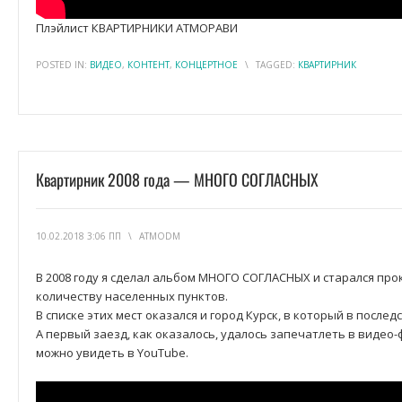
Плэйлист КВАРТИРНИКИ АТМОРАВИ
POSTED IN:
ВИДЕО
,
КОНТЕНТ
,
КОНЦЕРТНОЕ
\
TAGGED:
КВАРТИРНИК
Квартирник 2008 года — МНОГО СОГЛАСНЫХ
10.02.2018 3:06 ПП
\
ATMODM
В 2008 году я сделал альбом МНОГО СОГЛАСНЫХ и старался про
количеству населенных пунктов.
В списке этих мест оказался и город Курск, в который в послед
А первый заезд, как оказалось, удалось запечатлеть в видео-ф
можно увидеть в YouTube.