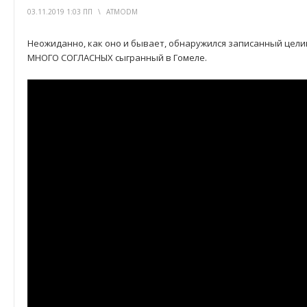
03.11.2019 1:03 ПП
\
ATMODM
Неожиданно, как оно и бывает, обнаружился записанный цел
МНОГО СОГЛАСНЫХ сыгранный в Гомеле.