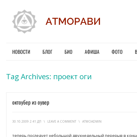
НОВОСТИ
БЛОГ
БИО
АФИША
ФОТО
Tag Archives:
проект оги
октоубер из оувер
30.10.2009 2:41 ДП
\
LEAVE A COMMENT
\
ATMOADMIN
теперь последует небольшой двухнедельный перерыв в конц