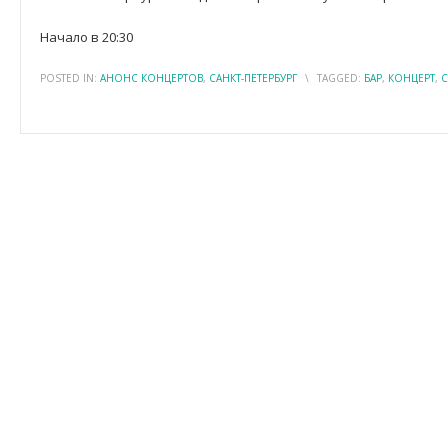
Начало в 20:30
POSTED IN:
АНОНС КОНЦЕРТОВ
,
САНКТ-ПЕТЕРБУРГ
\
TAGGED:
БАР
,
КОНЦЕРТ
,