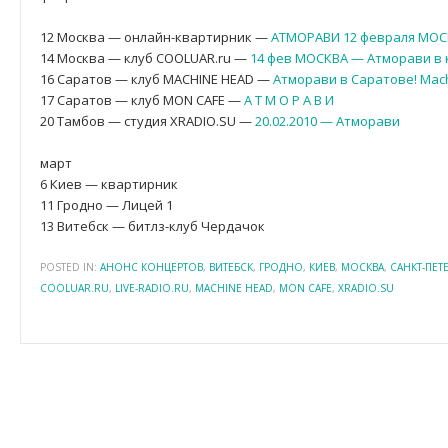
12 Москва — онлайн-квартирник —
АТМОРАВИ 12 февраля МОС
14 Москва — клуб COOLUAR.ru —
14 фев МОСКВА — Атморави в
16 Саратов — клуб MACHINE HEAD —
Атморави в Саратове! Mach
17 Саратов — клуб MON CAFE —
А Т М О Р А В И
20 Тамбов — студия XRADIO.SU —
20.02.2010 — Атморави
март
6 Киев — квартирник
11 Гродно — Лицей 1
13 Витебск — битлз-клуб Чердачок
POSTED IN:
АНОНС КОНЦЕРТОВ
,
ВИТЕБСК
,
ГРОДНО
,
КИЕВ
,
МОСКВА
,
САНКТ-ПЕТ
COOLUAR.RU
,
LIVE-RADIO.RU
,
MACHINE HEAD
,
MON CAFE
,
XRADIO.SU